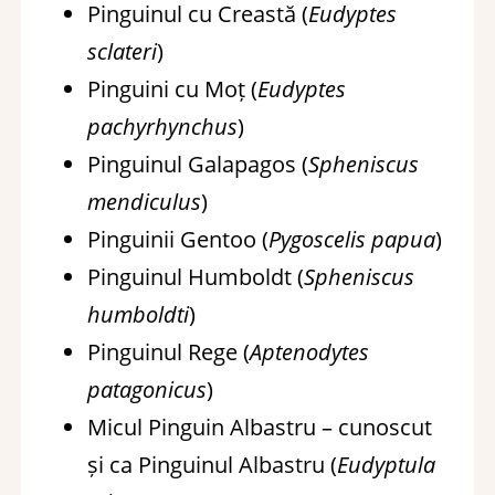
Pinguinul cu Creastă (
Eudyptes
sclateri
)
Pinguini cu Moț (
Eudyptes
pachyrhynchus
)
Pinguinul Galapagos (
Spheniscus
mendiculus
)
Pinguinii Gentoo (
Pygoscelis papua
)
Pinguinul Humboldt (
Spheniscus
humboldti
)
Pinguinul Rege (
Aptenodytes
patagonicus
)
Micul Pinguin Albastru – cunoscut
și ca Pinguinul Albastru (
Eudyptula