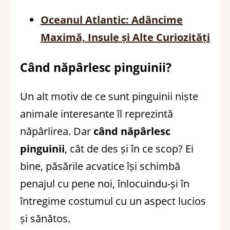
Oceanul Atlantic: Adâncime
Maximă, Insule și Alte Curiozități
Când năpârlesc pinguinii?
Un alt motiv de ce sunt pinguinii niște
animale interesante îl reprezintă
năpârlirea. Dar
când năpârlesc
pinguinii
, cât de des și în ce scop? Ei
bine, păsările acvatice își schimbă
penajul cu pene noi, înlocuindu-și în
întregime costumul cu un aspect lucios
și sănătos.