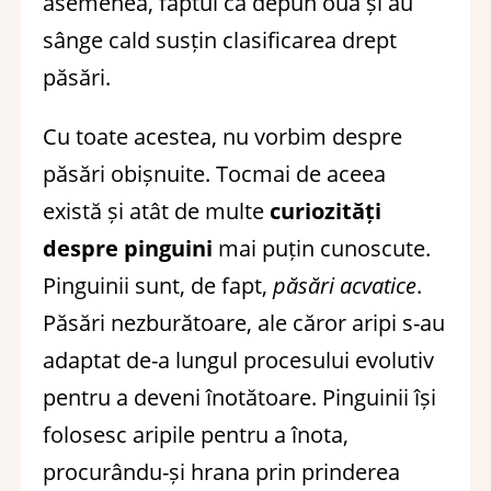
asemenea, faptul că depun ouă și au
sânge cald susțin clasificarea drept
păsări.
Cu toate acestea, nu vorbim despre
păsări obișnuite. Tocmai de aceea
există și atât de multe
curiozități
despre pinguini
mai puțin cunoscute.
Pinguinii sunt, de fapt,
păsări acvatice
.
Păsări nezburătoare, ale căror aripi s-au
adaptat de-a lungul procesului evolutiv
pentru a deveni înotătoare. Pinguinii își
folosesc aripile pentru a înota,
procurându-și hrana prin prinderea