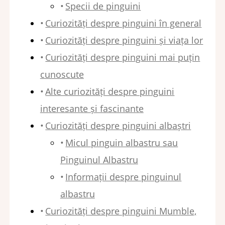
Specii de pinguini
Curiozități despre pinguini în general
Curiozități despre pinguini și viața lor
Curiozități despre pinguini mai puțin
cunoscute
Alte curiozități despre pinguini
interesante și fascinante
Curiozități despre pinguini albaștri
Micul pinguin albastru sau
Pinguinul Albastru
Informații despre pinguinul
albastru
Curiozități despre pinguini Mumble,