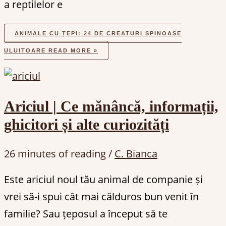
a reptilelor e
ANIMALE CU ȚEPI: 24 DE CREATURI SPINOASE
ULUITOARE
READ MORE »
Ariciul | Ce mănâncă, informații,
ghicitori și alte curiozități
26 minutes of reading
/
C. Bianca
Este ariciul noul tău animal de companie și
vrei să-i spui cât mai călduros bun venit în
familie? Sau țeposul a început să te