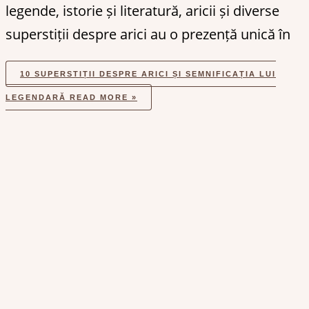
legende, istorie și literatură, aricii și diverse
superstiții despre arici au o prezență unică în
10 SUPERSTIȚII DESPRE ARICI ȘI SEMNIFICAȚIA LUI
LEGENDARĂ
READ MORE »