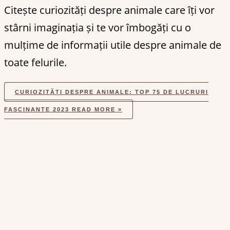
Citește curiozități despre animale care îți vor
stârni imaginația și te vor îmbogăți cu o
mulțime de informații utile despre animale de
toate felurile.
CURIOZITĂȚI DESPRE ANIMALE: TOP 75 DE LUCRURI
FASCINANTE 2023
READ MORE »