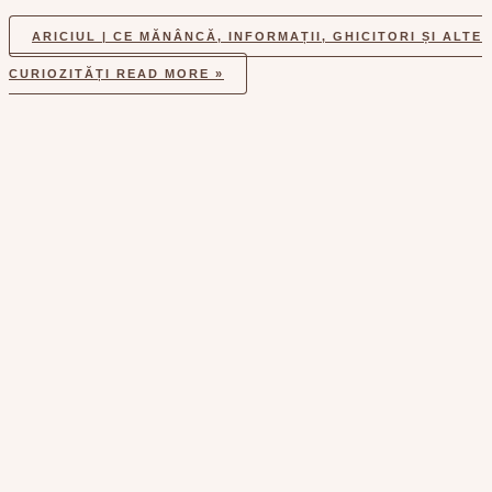
ARICIUL | CE MĂNÂNCĂ, INFORMAȚII, GHICITORI ȘI ALTE
CURIOZITĂȚI
READ MORE »