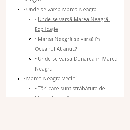
Unde se varsă Marea Neagră
Unde se varsă Marea Neagră:
Explicație
Marea Neagră se varsă în
Oceanul Atlantic?
Unde se varsă Dunărea în Marea
Neagră
Marea Neagră Vecini
Țări care sunt străbătute de
Marea Neagră
De unde izvorăște Marea Neagră
Salinitate Marea Neagră
Marea Neagră Adâncime