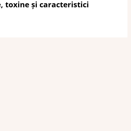
 toxine și caracteristici
e presărată cu plante și viețuitoare deosebite. Din
 nelipsite speciile de
ciuperci otrăvitoare
.