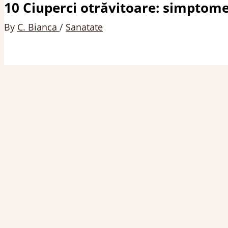
10 Ciuperci otrăvitoare: simptome,
By
C. Bianca
/
Sanatate
Pe lângă florile frumoase și înmiresmate, natura est
seria celor mai cunoscute
plante toxice
, așadar, sunt