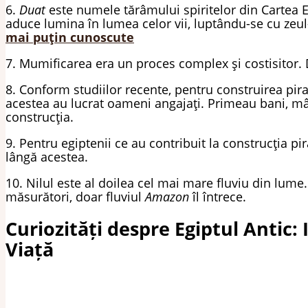
6.
Duat
este numele tărâmului spiritelor din Cartea E
aduce lumina în lumea celor vii, luptându-se cu zeul
mai puțin cunoscute
7. Mumificarea era un proces complex și costisitor. 
8. Conform studiilor recente, pentru construirea pira
acestea au lucrat oameni angajați. Primeau bani, mân
construcția.
9. Pentru egiptenii ce au contribuit la construcția p
lângă acestea.
10. Nilul este al doilea cel mai mare fluviu din lu
măsurători, doar fluviul
Amazon
îl întrece.
Curiozități despre Egiptul Antic: 
Viață