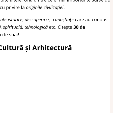
 cu privire la
originile civilizației
.
te istorice
,
descoperiri
și
cunoștințe
care au condus
 spirituală, tehnologică
etc. Citește
30 de
 le știai!
 Cultură și Arhitectură