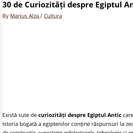
30 de Curiozități despre Egiptul A
By
Marius Alza
/
Cultura
Există sute de
curiozități despre Egiptul Antic
care
Istoria bogată a egiptenilor conține răspunsuri la zec
de construcție
,
cunoștințe arhitecturale
,
tehnologie
și m