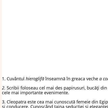
1. Cuv
ântul
hieroglifă
înseamnă în greaca veche
a c
2.
Scribii foloseau cel mai des papirusuri, bucăți din 
cele mai importante evenimente.
3. Cleopatra este cea mai cunoscută femeie din Egiptu
și conducere. Cunoscând taina seducției și eleganței,