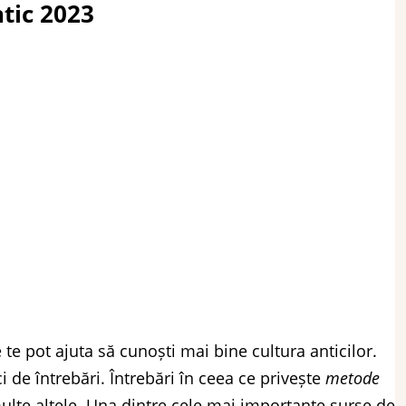
ntic 2023
 te pot ajuta să cunoști mai bine cultura anticilor.
i de întrebări. Întrebări în ceea ce privește
metode
ulte altele. Una dintre cele mai importante surse de