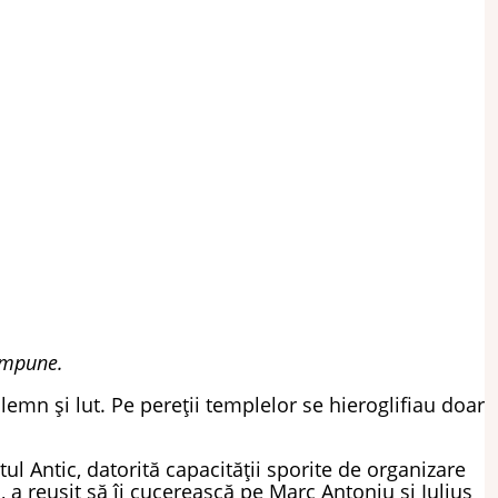
ompune.
lemn și lut. Pe pereții templelor se hieroglifiau doar
l Antic, datorită capacității sporite de organizare
 a reușit să îi cucerească pe Marc Antoniu și Iulius