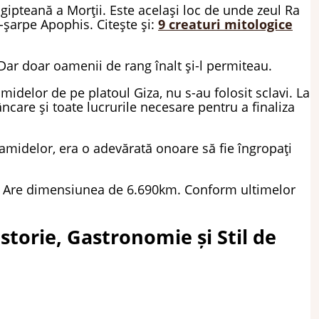
gipteană a Morții. Este același loc de unde zeul Ra
-șarpe Apophis. Citește și:
9 creaturi mitologice
Dar doar oamenii de rang înalt și-l permiteau.
midelor de pe platoul Giza, nu s-au folosit sclavi. La
care și toate lucrurile necesare pentru a finaliza
iramidelor, era o adevărată onoare să fie îngropați
me. Are dimensiunea de 6.690km. Conform ultimelor
Istorie, Gastronomie și Stil de