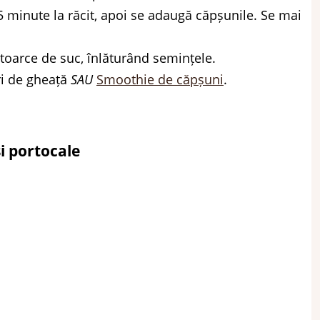
 5 minute la răcit, apoi se adaugă căpșunile. Se mai
 stoarce de suc, înlăturând semințele.
uri de gheață
SAU
Smoothie de căpșuni
.
și portocale