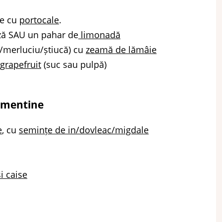
le cu
portocale
.
ză SAU un pahar de
limonadă
d/merluciu/știucă) cu
zeamă de lămâie
grapefruit
(suc sau pulpă)
lementine
e
, cu
semințe de in/dovleac/migdale
i caise