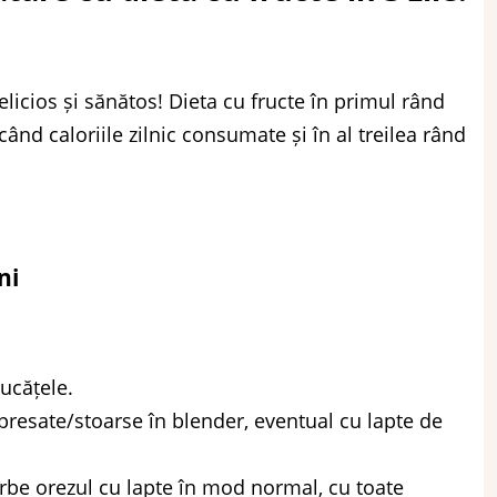
delicios și sănătos! Dieta cu fructe în primul rând
când caloriile zilnic consumate și în al treilea rând
ni
ucățele.
presate/stoarse în blender, eventual cu lapte de
ierbe orezul cu lapte în mod normal, cu toate