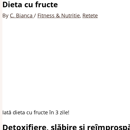
Dieta cu fructe
By
C. Bianca
/
Fitness & Nutritie
,
Retete
Iată dieta cu fructe în 3 zile!
Detoxifiere, slăbire și reîmpros