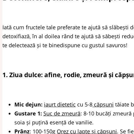
Iată cum fructele tale preferate te ajută să slăbești 
detoxifiază, în al doilea rând te ajută să săbești redu
te delectează și te binedispune cu gustul savuros!
1. Ziua dulce: afine, rodie, zmeură și căpșu
Mic dejun:
iaurt dietetic
cu 5-8
căpșuni
tăiate b
Gustare 1:
Suc de zmeură
: 8-10 bucăți zmeură 
soia și puțină esență de vanilie.
Prânz
: 100-150g
Orez cu lapte și căpșuni
. Se f