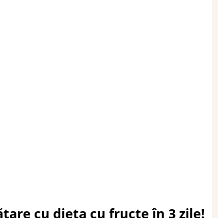
pătare cu
dieta cu fructe
în 3 zile!