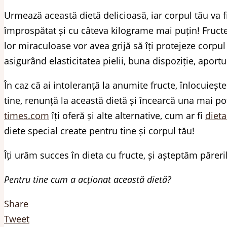
Urmează această dietă delicioasă, iar corpul tău va f
împrospătat și cu câteva kilograme mai puțin! Fructel
lor miraculoase vor avea grijă să îți protejeze corpul 
asigurând elasticitatea pielii, buna dispoziție, aport
În caz că ai intoleranță la anumite fructe, înlocuieșt
tine, renunță la această dietă și încearcă una mai po
times.com
îți oferă și alte alternative, cum ar fi
dieta
diete special create pentru tine și corpul tău!
Îți urăm succes în dieta cu fructe, și așteptăm păreril
Pentru tine cum a acționat această dietă?
Share
Tweet