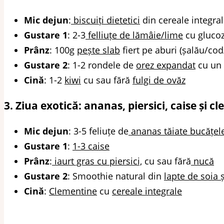
Mic dejun
:
biscuiți dietetici
din cereale integra
Gustare 1
: 2-3
felliuțe de lămâie/lime
cu gluco
Prânz
: 100g
pește slab
fiert pe aburi (șalău/co
Gustare 2
: 1-2 rondele de
orez expandat
cu un
Cină
: 1-2
kiwi
cu sau fără
fulgi de ovăz
3. Ziua exotică: ananas, piersici, caise și c
Mic dejun
: 3-5 feliuțe de
ananas tăiate bucățel
Gustare 1
:
1-3 caise
Prânz
:
iaurt gras cu piersici,
cu sau fără
nucă
Gustare 2
: Smoothie natural din
lapte de soia ș
Cină
:
Clementine
cu
cereale integrale