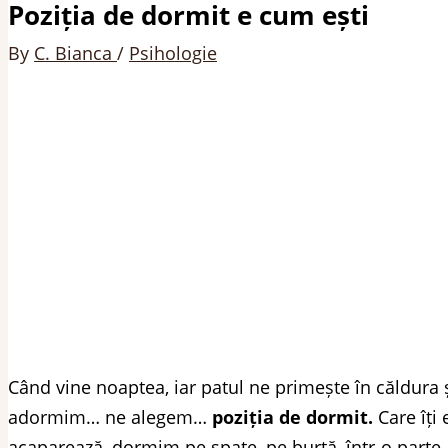
Poziția de dormit e cum ești
By
C. Bianca
/
Psihologie
Când vine noaptea, iar patul ne primește în căldura și
adormim… ne alegem…
poziția de dormit.
Care îți
acaparează, dormim pe spate, pe burtă, într-o parte…