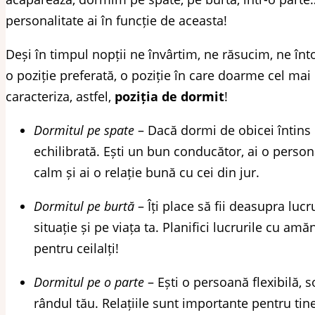
personalitate ai în funcție de aceasta!
Deși în timpul nopții ne învârtim, ne răsucim, ne înt
o poziție preferată, o poziție în care doarme cel mai
caracteriza, astfel,
poziția de dormit
!
Dormitul pe spate
– Dacă dormi de obicei întins 
echilibrată. Ești un bun conducător, ai o person
calm și ai o relație bună cu cei din jur.
Dormitul pe burtă
– Îți place să fii deasupra lucr
situație și pe viața ta. Planifici lucrurile cu amă
pentru ceilalți!
Dormitul pe o parte
– Ești o persoană flexibilă, s
rândul tău. Relațiile sunt importante pentru tine,