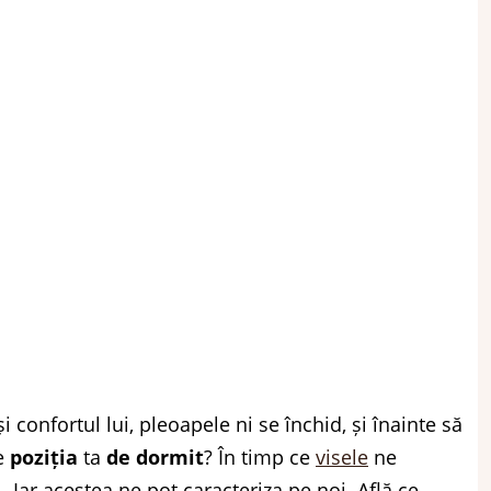
 confortul lui, pleoapele ni se închid, și înainte să
 e
poziția
ta
de dormit
? În timp ce
visele
ne
 Iar acestea ne pot caracteriza pe noi. Află ce