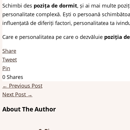
Schimbi des
pozița de dormit
, și ai mai multe pozi
personalitate complexă. Ești o persoană schimbătoare,
influențată de diferiți factori, personalitatea ta ivind
Care e personalitatea pe care o dezvăluie
poziția d
Share
Tweet
Pin
0
Shares
←
Previous Post
Next Post
→
About The Author