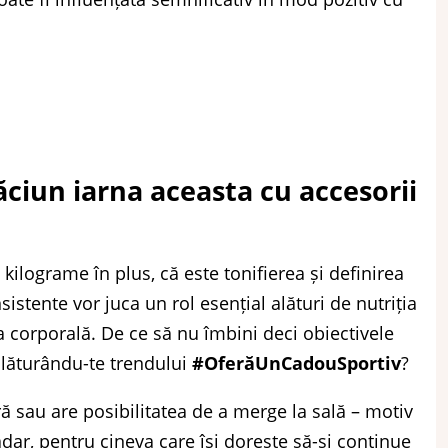
ăciun iarna aceasta cu accesorii
 kilograme în plus, că este tonifierea și definirea
tente vor juca un rol esențial alături de nutriția
 corporală. De ce să nu îmbini deci obiectivele
alăturându-te trendului
#OferăUnCadouSportiv
?
ră sau are posibilitatea de a merge la sală – motiv
ar, pentru cineva care își dorește să-și continue