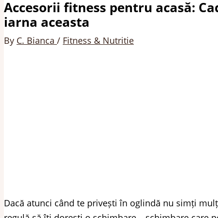
Accesorii fitness pentru acasă: Ca
iarna aceasta
By
C. Bianca
/
Fitness & Nutritie
Dacă atunci când te privești în oglindă nu simți mulțum
regulă să îți dorești o schimbare – schimbare care po