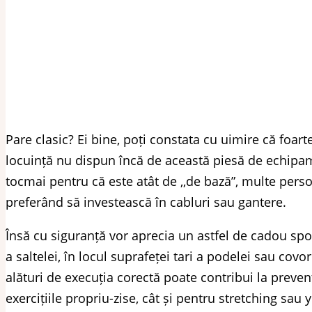
Pare clasic? Ei bine, poți constata cu uimire că foart
locuință nu dispun încă de această piesă de echipam
tocmai pentru că este atât de ,,de bază”, multe pers
preferând să investească în cabluri sau gantere.
Însă cu siguranță vor aprecia un astfel de cadou spo
a saltelei, în locul suprafeței tari a podelei sau covor
alături de execuția corectă poate contribui la prevenț
exercițiile propriu-zise, cât și pentru stretching sau 