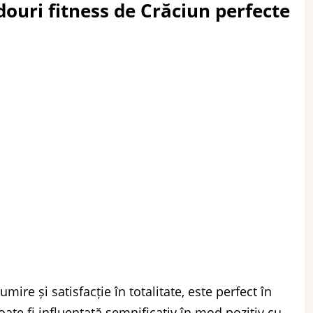
douri fitness de Crăciun perfecte
ire și satisfacție în totalitate, este perfect în
ate fi influențată semnificativ în mod pozitiv cu